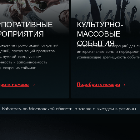
РПОРАТИВНЫЕ
КУЛЬТУРНО-
РОПРИЯТИЯ
МАССОВЫЕ
СОБЫТИЯ
ждение промо акций, открытий,
Создаем 'живые декорации' для с
ений, презентаций продуктов.
интерактивные зоны и перформан
м нужный темп, усилим
усиливающие зрелищность событ
нность и запоминаемость
, сохранив тайминг
рать номера
Подобрать номера
Работаем по Московской области, а так же с выездом в регионы