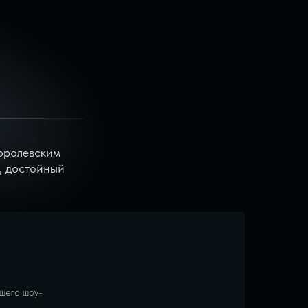
королевским
, достойный
шего шоу-