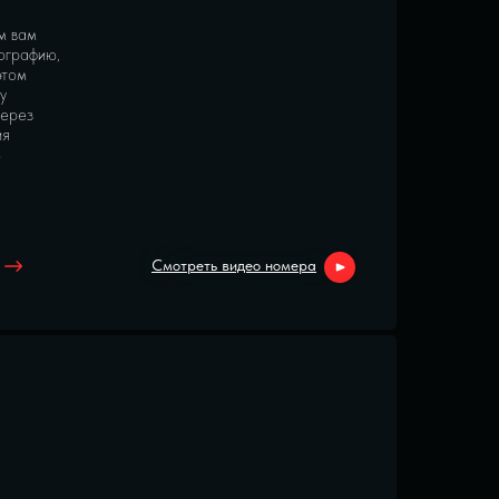
м вам
ографию,
этом
у
через
ия
ю
Смотреть видео номера