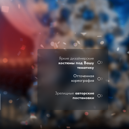
Яркие дизайнерские
костюмы под Вашу
тематику
Отточенная
хореография
Зрелищные
авторские
постановки