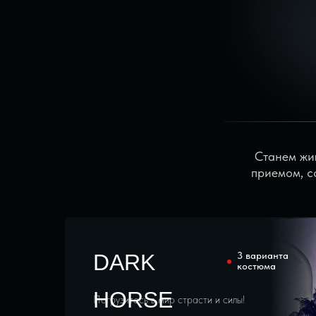
Станем жи
приемом, с
DARK
3 варианта
костюма
HORSE
Погрузитесь в мир страсти и силы!