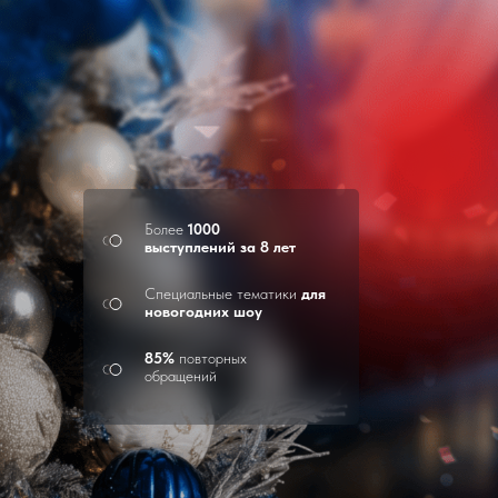
Более
1000
выступлений за 8 лет
Специальные тематики
для
новогодних шоу
85%
повторных
обращений