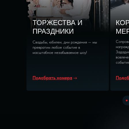
ТОРЖЕСТВА И
КО
ПРАЗДНИКИ
МЕ
Сопрово
Свадьбы, юбилеи, дни рождения — мы
награжд
превратим любое событие в
Задади
масштабное незабываемое шоу!
вовлече
события
Подобрать номера
Подоб