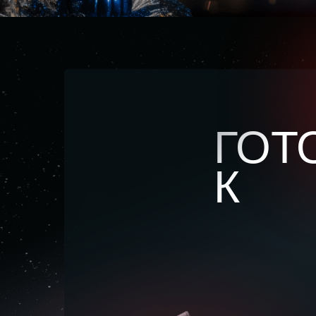
ГОТ
К