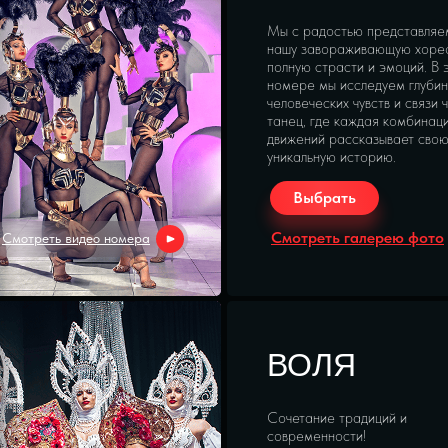
Мы с радостью представляе
нашу завораживающую хоре
полную страсти и эмоций. В 
номере мы исследуем глубин
человеческих чувств и связи 
танец, где каждая комбинац
движений рассказывает сво
уникальную историю.
Выбрать
Смотреть галерею фото
Смотреть видео номера
ВОЛЯ
Сочетание традиций и
современности!